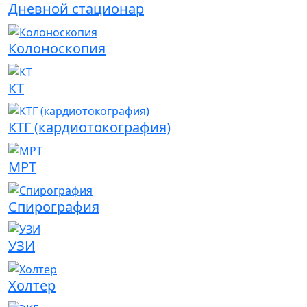
Дневной стационар
Колоноскопия
КТ
КТГ (кардиотокография)
МРТ
Спирография
УЗИ
Холтер