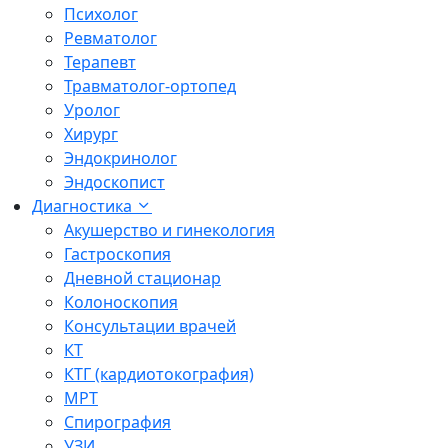
Психолог
Ревматолог
Терапевт
Травматолог-ортопед
Уролог
Хирург
Эндокринолог
Эндоскопист
Диагностика
Акушерство и гинекология
Гастроскопия
Дневной стационар
Колоноскопия
Консультации врачей
КТ
КТГ (кардиотокография)
МРТ
Спирография
УЗИ