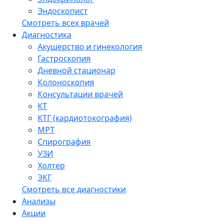
Эндоскопист
Смотреть всех врачей
Диагностика
Акушерство и гинекология
Гастроскопия
Дневной стационар
Колоноскопия
Консультации врачей
КТ
КТГ (кардиотокография)
МРТ
Спирография
УЗИ
Холтер
ЭКГ
Смотреть все диагностики
Анализы
Акции