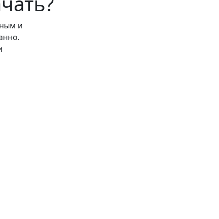
ачать?
сным и
анно.
и