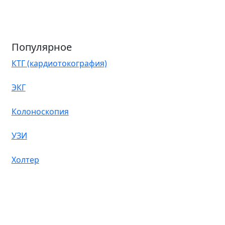
Популярное
КТГ (кардиотокография)
ЭКГ
Колоноскопия
УЗИ
Холтер