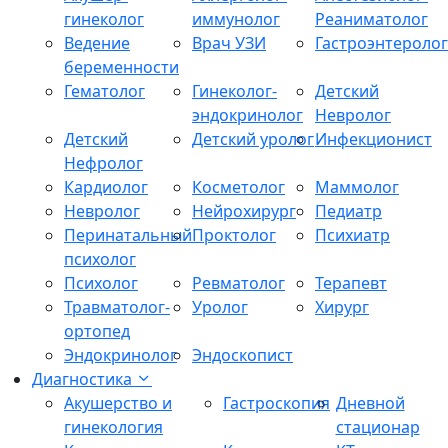
гинеколог
иммунолог
Реаниматолог
Ведение
Врач УЗИ
Гастроэнтеролог
беременности
Гематолог
Гинеколог-
Детский
эндокринолог
Невролог
Детский
Детский уролог
Инфекционист
Нефролог
Кардиолог
Косметолог
Маммолог
Невролог
Нейрохирург
Педиатр
Перинатальный
Проктолог
Психиатр
психолог
Психолог
Ревматолог
Терапевт
Травматолог-
Уролог
Хирург
ортопед
Эндокринолог
Эндоскопист
Диагностика
Акушерство и
Гастроскопия
Дневной
гинекология
стационар