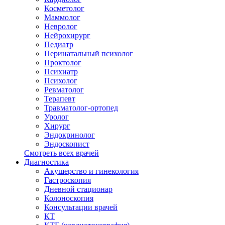
Косметолог
Маммолог
Невролог
Нейрохирург
Педиатр
Перинатальный психолог
Проктолог
Психиатр
Психолог
Ревматолог
Терапевт
Травматолог-ортопед
Уролог
Хирург
Эндокринолог
Эндоскопист
Смотреть всех врачей
Диагностика
Акушерство и гинекология
Гастроскопия
Дневной стационар
Колоноскопия
Консультации врачей
КТ