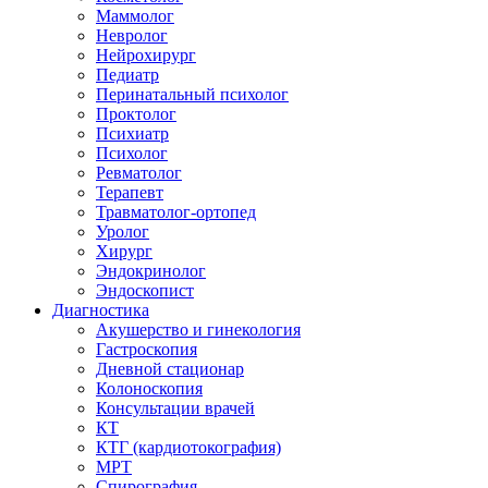
Маммолог
Невролог
Нейрохирург
Педиатр
Перинатальный психолог
Проктолог
Психиатр
Психолог
Ревматолог
Терапевт
Травматолог-ортопед
Уролог
Хирург
Эндокринолог
Эндоскопист
Диагностика
Акушерство и гинекология
Гастроскопия
Дневной стационар
Колоноскопия
Консультации врачей
КТ
КТГ (кардиотокография)
МРТ
Спирография