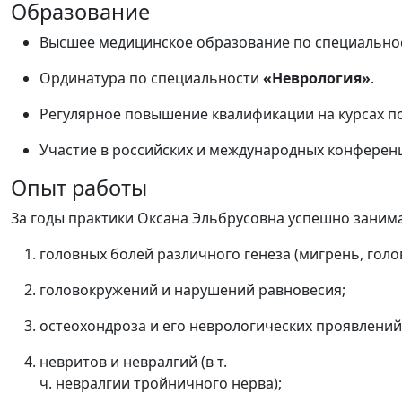
Образование
Высшее
медицинское
образование
по
специально
Ординатура
по
специальности
«Неврология»
.
Регулярное
повышение
квалификации
на
курсах
п
Участие
в
российских
и
международных
конферен
Опыт
работы
За
годы
практики
Оксана
Эльбрусовна
успешно
занима
головных
болей
различного
генеза
(мигрень,
голо
головокружений
и
нарушений
равновесия;
остеохондроза
и
его
неврологических
проявлений
невритов
и
невралгий
(в
т.
ч.
невралгии
тройничного
нерва);