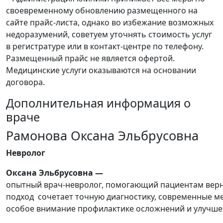
своевременному обновлению размещенного на
сайте прайс-листа, однако во избежание возможных
недоразумений, советуем уточнять стоимость услуг
в регистратуре или в контакт-центре по телефону.
Размещенный прайс не является офертой.
Медицинские услуги оказываются на основании
договора.
Дополнительная информация о
враче
Рамонова
Оксана
Эльбрусовна
Невролог
Оксана
Эльбрусовна
—
опытный
врач‑невролог,
помогающий
пациентам
верн
подход
сочетает
точную
диагностику,
современные
ме
особое
внимание
профилактике
осложнений
и
улучш