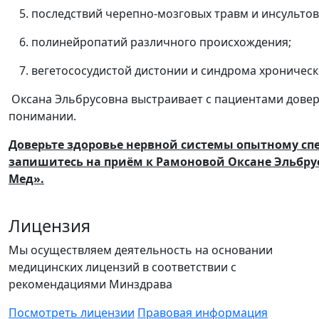
последствий
черепно‑мозговых
травм
и
инсультов
полинейропатий
различного
происхождения;
вегетососудистой
дистонии
и
синдрома
хроническ
Оксана Эльбрусовна выстраивает с пациентами дове
понимании.
Доверьте здоровье нервной системы опытному сп
запишитесь на приём к Рамоновой Оксане Эльбру
Мед».
Лицензия
Мы осуществляем деятельность на основании
медицинских лицензий в соответствии с
рекомендациями Минздрава
Посмотреть лицензии
Правовая информация