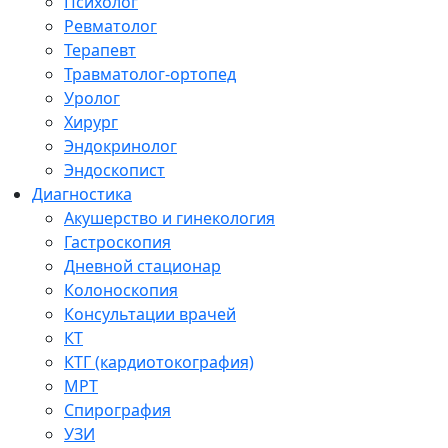
Психолог
Ревматолог
Терапевт
Травматолог-ортопед
Уролог
Хирург
Эндокринолог
Эндоскопист
Диагностика
Акушерство и гинекология
Гастроскопия
Дневной стационар
Колоноскопия
Консультации врачей
КТ
КТГ (кардиотокография)
МРТ
Спирография
УЗИ