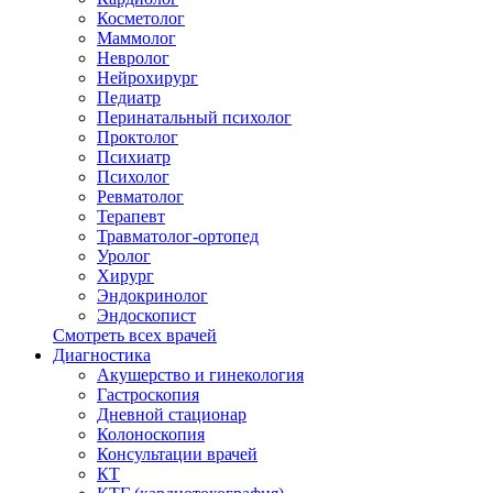
Косметолог
Маммолог
Невролог
Нейрохирург
Педиатр
Перинатальный психолог
Проктолог
Психиатр
Психолог
Ревматолог
Терапевт
Травматолог-ортопед
Уролог
Хирург
Эндокринолог
Эндоскопист
Смотреть всех врачей
Диагностика
Акушерство и гинекология
Гастроскопия
Дневной стационар
Колоноскопия
Консультации врачей
КТ