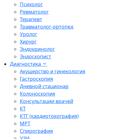
Психолог
Ревматолог
Терапевт
Травматолог-ортопед
Уролог
Хирург
Эндокринолог
Эндоскопист
Диагностика
Акушерство и гинекология
Гастроскопия
Дневной стационар
Колоноскопия
Консультации врачей
КТ
КТГ (кардиотокография)
МРТ
Спирография
УЗИ