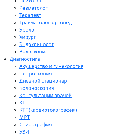
Психолог
Ревматолог
Терапевт
Травматолог-ортопед
Уролог
Хирург
Эндокринолог
Эндоскопист
Диагностика
Акушерство и гинекология
Гастроскопия
Дневной стационар
Колоноскопия
Консультации врачей
КТ
КТГ (кардиотокография)
МРТ
Спирография
УЗИ